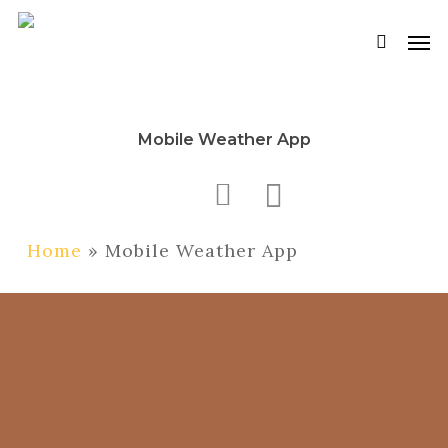
Skip
Men
to
searc
main
content
Mobile Weather App
Home
»
Mobile Weather App